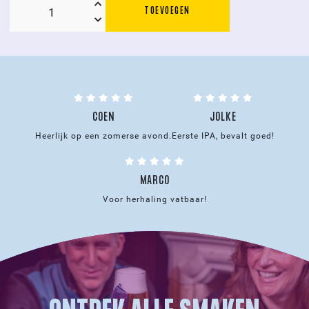
TOEVOEGEN
Graansilo
trui
navy
blue
aantal
COEN
JOLKE
Heerlijk op een zomerse avond.
Eerste IPA, bevalt goed!
MARCO
Voor herhaling vatbaar!