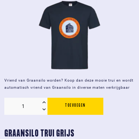
Vriend van Graansilo worden? Koop dan deze mooie trui en wordt
automatisch vriend van Graansilo in diverse maten verkrijgbaar
TOEVOEGEN
Graansilo
T-
shirt
navy
GRAANSILO TRUI GRIJS
blue