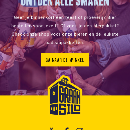
ONTDEK ALLE SMAKEN
Geef je binnenkort een feest of proeverij? Bier
bestellen voor jezelf? Of zoek je een bierpakket?
Check onze shop voor onze bieren en de leukste
cadeaupakketten.
GA NAAR DE WINKEL