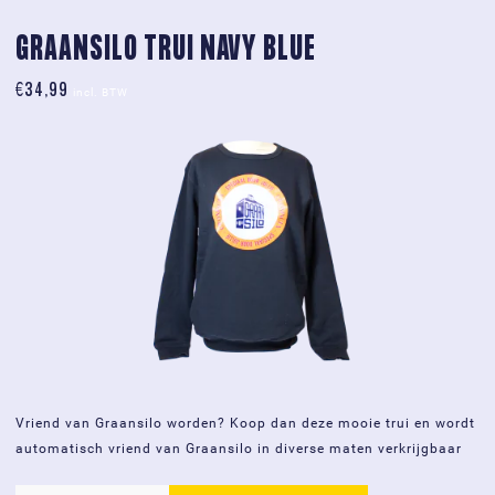
grijs
aantal
GRAANSILO TRUI NAVY BLUE
€
34,99
incl. BTW
Vriend van Graansilo worden? Koop dan deze mooie trui en wordt
automatisch vriend van Graansilo in diverse maten verkrijgbaar