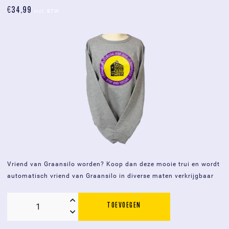
€
34,99
aantal
incl. BTW
Vriend van Graansilo worden? Koop dan deze mooie trui en wordt
automatisch vriend van Graansilo in diverse maten verkrijgbaar
TOEVOEGEN
Graansilo
trui