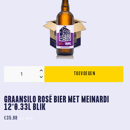
TOEVOEGEN
Doos
a
6x0.75L
Graansilo
GRAANSILO ROSÉ BIER MET MEINARDI 
Tripel
12*0.33L BLIK
aantal
€
35,88
incl. BTW