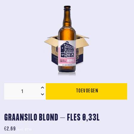
TOEVOEGEN
Neipa
Doos
6
x
GRAANSILO BLOND – FLES 0,33L
0.75L
€
2,69
aantal
incl. BTW