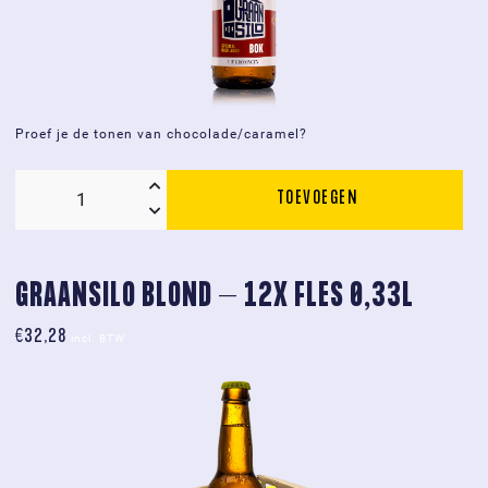
Proef je de tonen van chocolade/caramel?
TOEVOEGEN
Graansilo
BOK-
fles
0,33L
GRAANSILO BLOND – 12X FLES 0,33L
aantal
€
32,28
incl. BTW