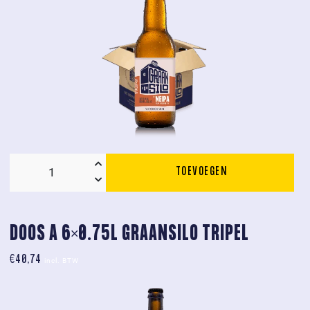
TOEVOEGEN
Doos
12
x
0.33L
DOOS A 6×0.75L GRAANSILO TRIPEL
Graansilo
€
40,74
Neipa
incl. BTW
0.5%
aantal