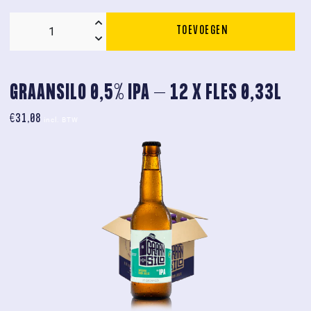
TOEVOEGEN
Graansilo
NEIPA-
12x
fles
GRAANSILO 0,5% IPA – 12 X FLES 0,33L
0,33L
€
31,08
aantal
incl. BTW