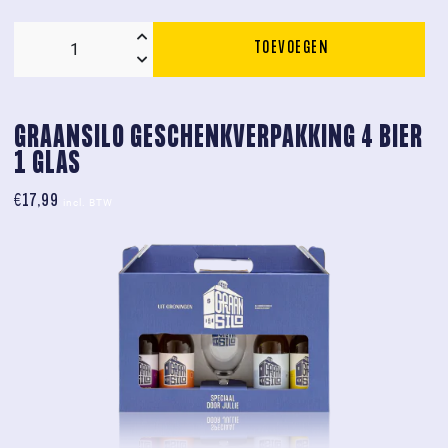
TOEVOEGEN
8x
Graansilo
geschenkverpakking
3
GRAANSILO GESCHENKVERPAKKING 4 BIER 
pack
1 GLAS
aantal
€
17,99
incl. BTW