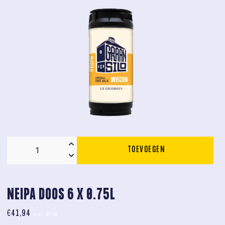
TOEVOEGEN
Graansilo
Weizen
Fust
aantal
NEIPA DOOS 6 X 0.75L
€
41,94
incl. BTW