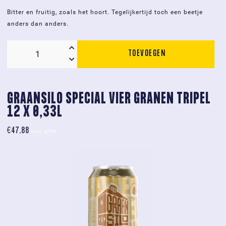
Bitter en fruitig, zoals het hoort. Tegelijkertijd toch een beetje
anders dan anders.
TOEVOEGEN
Graansilo
0,5%
IPA
-
GRAANSILO SPECIAL VIER GRANEN TRIPEL 
12
12 X 0,33L
x
fles
€
47,88
incl. BTW
0,33L
aantal