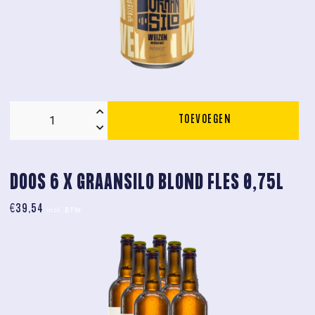
TOEVOEGEN
Graansilo
Weizen
Nobel
Infused
DOOS 6 X GRAANSILO BLOND FLES 0,75L
Blik
€
39,54
12
incl. BTW
*
0.33L
Blik
aantal