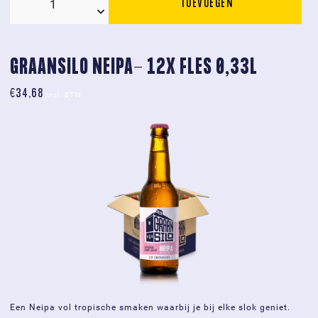
TOEVOEGEN
Graansilo
BOK-
12x
fles
GRAANSILO NEIPA- 12X FLES 0,33L
0,33L
€
34,68
aantal
incl. BTW
Een Neipa vol tropische smaken waarbij je bij elke slok geniet.