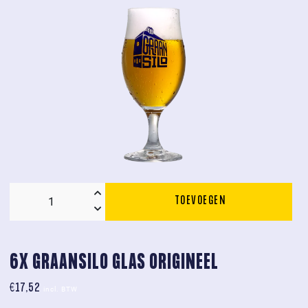
TOEVOEGEN
Graansilo
Glas
Origineel
aantal
6X GRAANSILO GLAS ORIGINEEL
€
17,52
incl. BTW