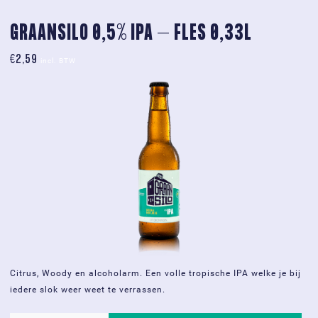
fles
0,33L
GRAANSILO 0,5% IPA – FLES 0,33L
aantal
€
2,59
incl. BTW
Citrus, Woody en alcoholarm. Een volle tropische IPA welke je bij
iedere slok weer weet te verrassen.