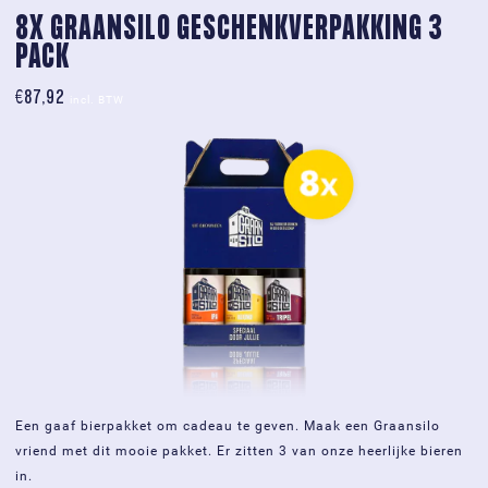
5
8X GRAANSILO GESCHENKVERPAKKING 3 
pack
PACK
aantal
€
87,92
incl. BTW
Een gaaf bierpakket om cadeau te geven. Maak een Graansilo
vriend met dit mooie pakket. Er zitten 3 van onze heerlijke bieren
in.