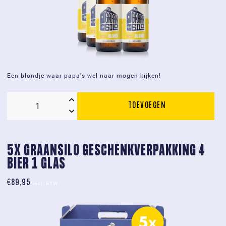
Een blondje waar papa's wel naar mogen kijken!
TOEVOEGEN
Doos
6
x
Graansilo
5X GRAANSILO GESCHENKVERPAKKING 4 
Blond
BIER 1 GLAS
fles
0,75L
€
89,95
incl. BTW
aantal