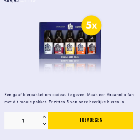
€
89,95
incl. BTW
aantal
Een gaaf bierpakket om cadeau te geven. Maak een Graansilo fan
met dit mooie pakket. Er zitten 5 van onze heerlijke bieren in.
TOEVOEGEN
5x
Graansilo
geschenkverpakking