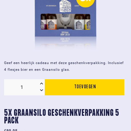
Geef een heerlijk cadeau met deze geschenkverpakking. Inclusief
4 flesjes bier en een Graansilo glas.
TOEVOEGEN
5x
Graansilo
geschenkverpakking
4
5X GRAANSILO GESCHENKVERPAKKING 5 
bier
PACK
1
Glas