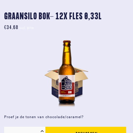
-
12x
GRAANSILO BOK- 12X FLES 0,33L
fles
€
34,68
0,33L
incl. BTW
aantal
Proef je de tonen van chocolade/caramel?