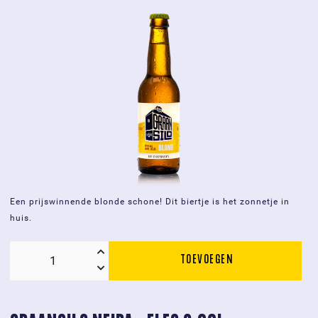
Een prijswinnende blonde schone! Dit biertje is het zonnetje in
huis.
TOEVOEGEN
Graansilo
Blond
-
fles