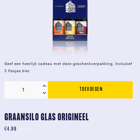
Geef een heerlijk cadeau met deze geschenkverpakking. Inclusief
3 flesjes bier.
TOEVOEGEN
Graansilo
geschenkverpakking
met
3
GRAANSILO GLAS ORIGINEEL
bieren.
€
4,99
aantal
incl. BTW