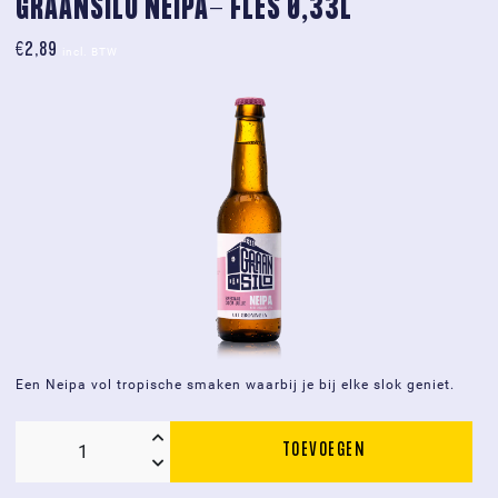
GRAANSILO NEIPA- FLES 0,33L
0,33L
€
2,89
aantal
incl. BTW
Een Neipa vol tropische smaken waarbij je bij elke slok geniet.
TOEVOEGEN
Graansilo
NEIPA-