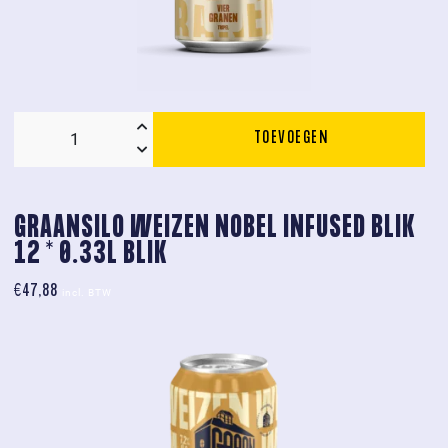
TOEVOEGEN
Graansilo
Special
Vier
Granen
GRAANSILO WEIZEN NOBEL INFUSED BLIK 
Tripel
12 * 0.33L BLIK
12
x
€
47,88
incl. BTW
0,33L
aantal