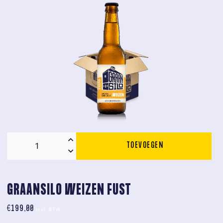
aantal
TOEVOEGEN
Graansilo
Weizen
12x0.33L
Fles
GRAANSILO WEIZEN FUST
aantal
€
199,00
incl. BTW