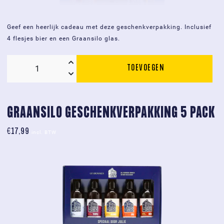
Geef een heerlijk cadeau met deze geschenkverpakking. Inclusief
4 flesjes bier en een Graansilo glas.
TOEVOEGEN
Graansilo
geschenkverpakking
4
bier
GRAANSILO GESCHENKVERPAKKING 5 PACK
1
€
17,99
glas
incl. BTW
aantal