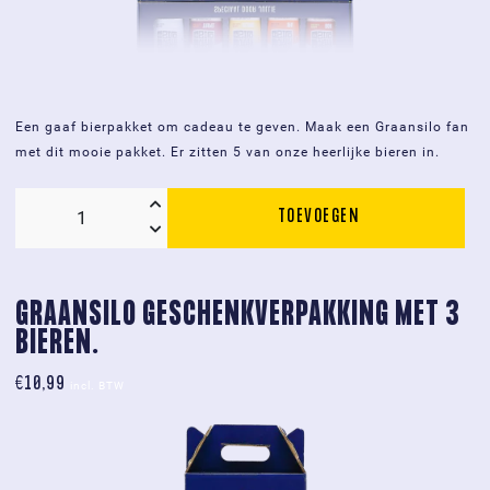
Een gaaf bierpakket om cadeau te geven. Maak een Graansilo fan
met dit mooie pakket. Er zitten 5 van onze heerlijke bieren in.
TOEVOEGEN
Graansilo
geschenkverpakking
5
pack
GRAANSILO GESCHENKVERPAKKING MET 3 
aantal
BIEREN.
€
10,99
incl. BTW