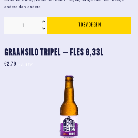
anders dan anders.
TOEVOEGEN
Graansilo
IPA
-
fles
GRAANSILO TRIPEL – FLES 0,33L
0,33L
€
2,79
aantal
incl. BTW