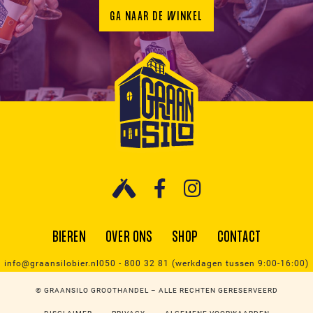
GA NAAR DE WINKEL
BIEREN
OVER ONS
SHOP
CONTACT
info@graansilobier.nl
050 - 800 32 81 (werkdagen tussen 9:00-16:00)
© GRAANSILO GROOTHANDEL – ALLE RECHTEN GERESERVEERD