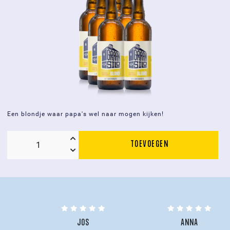
Een blondje waar papa's wel naar mogen kijken!
TOEVOEGEN
Doos
6
x
Graansilo
Blond
fles
0,75L
JOS
ANNA