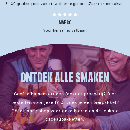
aantal
Bij 30 graden goed van dit witbiertje genoten.
Zacht en smaakvol.
MARCO
Voor herhaling vatbaar!
ONTDEK ALLE SMAKEN
Geef je binnenkort een feest of proeverij? Bier
bestellen voor jezelf? Of zoek je een bierpakket?
Check onze shop voor onze bieren en de leukste
cadeaupakketten.