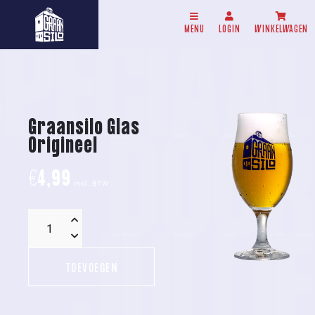
PECIAAL
MENU
LOGIN
WINKELWAGEN
Graansilo Glas 
DOOR
Origineel
€
4,99
incl. BTW
JULLIE
Graansilo
Glas
TOEVOEGEN
Origineel
aantal