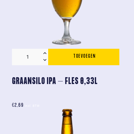
TOEVOEGEN
6x
Graansilo
Glas
GRAANSILO IPA – FLES 0,33L
Origineel
aantal
€
2,69
incl. BTW