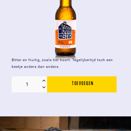
Bitter en fruitig, zoals het hoort. Tegelijkertijd toch een
beetje anders dan anders.
TOEVOEGEN
Graansilo
IPA
-
fles
0,33L
aantal